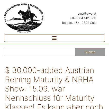
awa@awa.at
Tel-0664 5013911
Raitlstr. 154, 2392 Sulz
Suchen
nach:
$ 30.000-added Austrian
Reining Maturity & NRHA
Show: 15.09. war
Nennschluss für Maturity
Klassen! Es kann aber noch