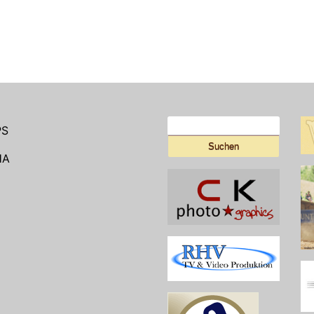
Suchen
PS
nach:
HA