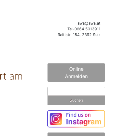
awa@awa.at
Tel-0664 5013911
Raitlstr. 154, 2392 Sulz
Online
rt am
Anmelden
Suchen
nach: