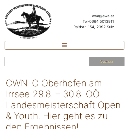
awa@awa.at
Tel-0664 5013911
Raitlstr. 154, 2392 Sulz
Suchen
nach:
CWN-C Oberhofen am
Irrsee 29.8. – 30.8. OÖ
Landesmeisterschaft Open
& Youth. Hier geht es zu
den Ergebnissen!