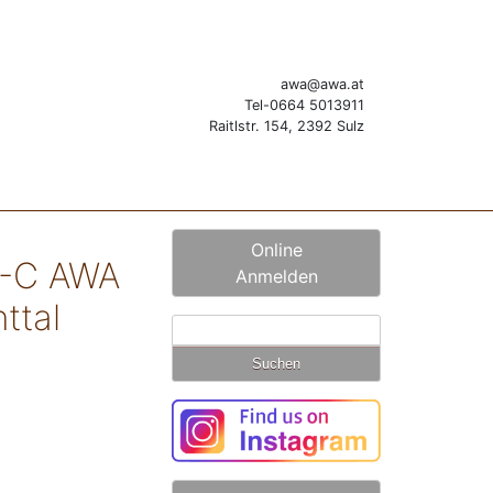
awa@awa.at
Tel-0664 5013911
Raitlstr. 154, 2392 Sulz
Online
N-C AWA
Anmelden
ttal
Suchen
nach: