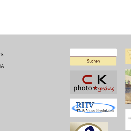
Suchen
PS
nach:
HA