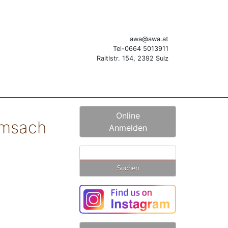
awa@awa.at
Tel-0664 5013911
Raitlstr. 154, 2392 Sulz
Online
amsach
Anmelden
Suchen
nach: