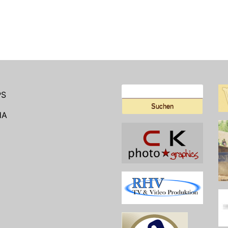
Suchen
PS
nach:
HA