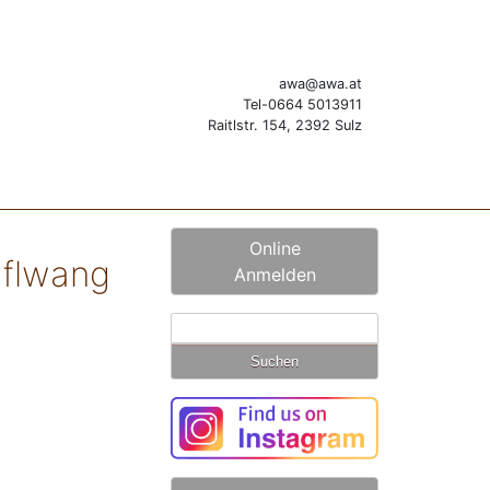
awa@awa.at
Tel-0664 5013911
Raitlstr. 154, 2392 Sulz
Online
pflwang
Anmelden
Suchen
nach: