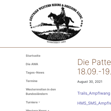
Startseite
Die Patt
Die AWA
18.09.-19
Tages-News
Termine
August 30, 2021
Westernreiten in den
Trails_Ampflwang
Bundesländern
Turniere
HMS_SMS_Ampflw
Western News