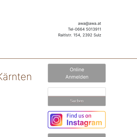
awa@awa.at
Tel-0664 5013911
Raitlstr. 154, 2392 Sulz
Online
Kärnten
Anmelden
Suchen
nach: