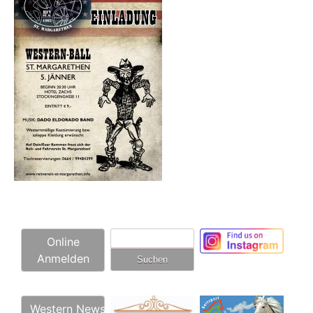
Suchen
Online
nach:
Anmelden
Western News