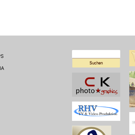
Suchen
PS
nach:
HA