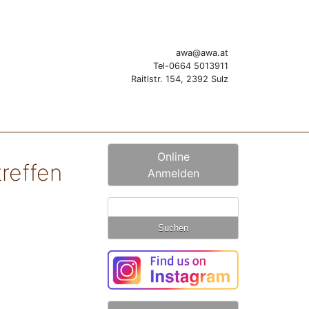
awa@awa.at
Tel-0664 5013911
Raitlstr. 154, 2392 Sulz
Online
treffen
Anmelden
Suchen
nach: