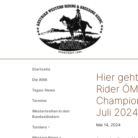
Startseite
Hier geh
Die AWA
Rider ÖM
Tages-News
Champion
Termine
Juli 202
Westernreiten in den
Bundesländern
Mai 14, 2024
Turniere
Western News