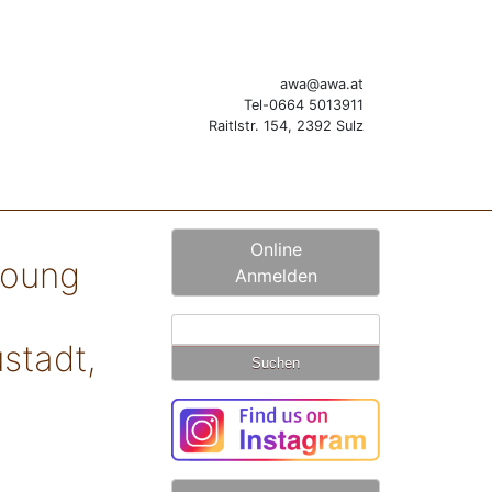
awa@awa.at
Tel-0664 5013911
Raitlstr. 154, 2392 Sulz
Online
Young
Anmelden
Suchen
stadt,
nach: