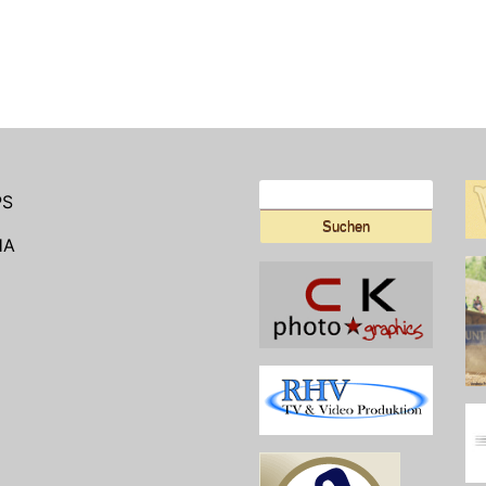
Suchen
PS
nach:
HA