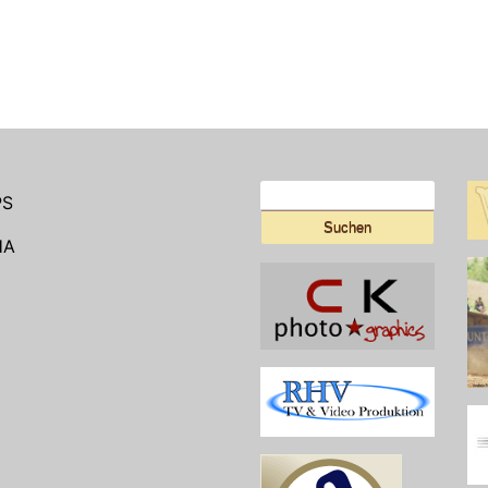
Suchen
PS
nach:
HA